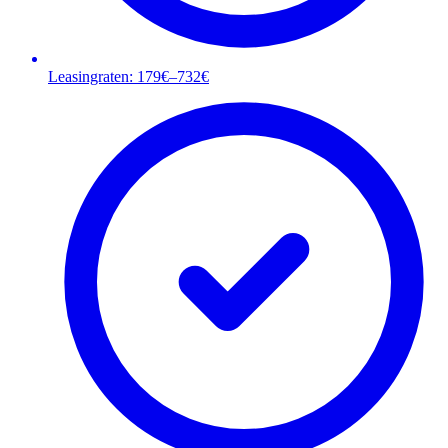
Leasingraten: 179€–732€